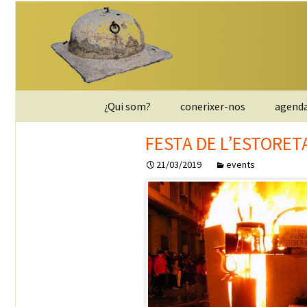
Saltar
¿Qui som?
conerixer-nos
agend
al
contenido
entitat
FESTA DE L’ESTORET
21/03/2019
events
JUNTA DIRECTIVA
apunta`t
contactar
Política de privacidad