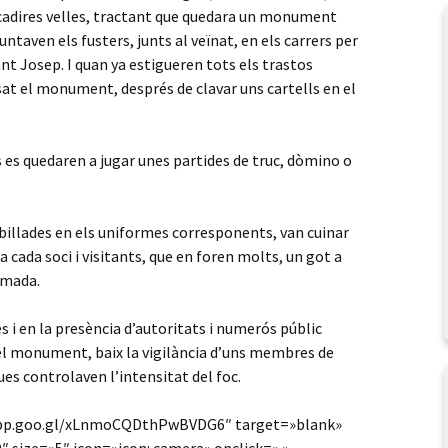
 cadires velles, tractant que quedara un monument
ntaven els fusters, junts al veïnat, en els carrers per
ant Josep. I quan ya estigueren tots els trastos
at el monument, després de clavar uns cartells en el
es quedaren a jugar unes partides de truc, dòmino o
abillades en els uniformes corresponents, van cuinar
a cada soci i visitants, que en foren molts, un got a
ïmada.
res i en la presència d’autoritats i numerós públic
 el monument, baix la vigilància d’uns membres de
es controlaven l’intensitat del foc.
.app.goo.gl/xLnmoCQDthPwBVDG6″ target=»blank»