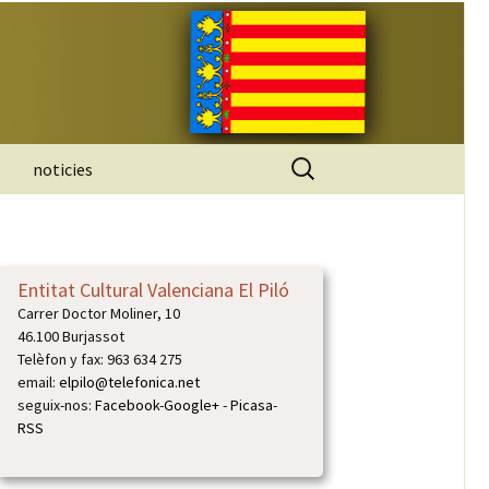
Buscar:
noticies
Entitat Cultural Valenciana El Piló
Carrer Doctor Moliner, 10
46.100 Burjassot
Telèfon y fax: 963 634 275
email:
elpilo@telefonica.net
seguix-nos:
Facebook
-
Google+
-
Picasa
-
RSS