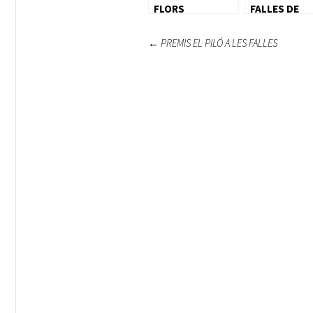
FLORS
FALLES DE
BURJASSOT
Navegación
←
PREMIS EL PILÓ A LES FALLES
de
entradas