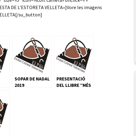
 size=»5″ icon=»icon: camera» onclick=» »
FESTA DE L’ESTORETA VELLETA»]Vore les imagens
ELLETA[/su_button]
SOPAR DE NADAL
PRESENTACIÓ
2019
DEL LLIBRE “MÉS
ALLÀ DE LA
FOSCOR”