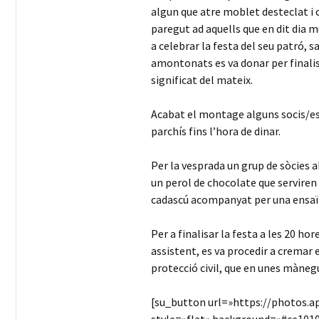
algun que atre moblet desteclat i
paregut ad aquells que en dit dia mu
a celebrar la festa del seu patró, s
amontonats es va donar per finalis
significat del mateix.
Acabat el montage alguns socis/es 
parchís fins l’hora de dinar.
Per la vesprada un grup de sòcies 
un perol de chocolate que serviren 
cadascú acompanyat per una ensa
Per a finalisar la festa a les 20 ho
assistent, es va procedir a cremar
protecció civil, que en unes mànegu
[su_button url=»https://photos