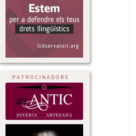
P A T R O C I N A D O R S