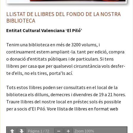
LLISTAT DE LLIBRES DEL FONDO DE LA NOSTRA
BIBLIOTECA
Entitat Cultural Valenciana ‘El Piló’
Tenim una biblioteca en més de 3200 volums, i
continuament estem ampliant-la. tant per edició, compra
o donació d’entitats públiques i de particulars. Si tens
llibres per casa que per qualsevol circunstància vols desfer-
te d’ells, no els tires, porta’ls ací.
Tots estos llibres poden ser consultats en el local de la
biblioteca els dilluns, demecres i divendres de 19 a 21 hores.
Traure llibres del nostre local en préstec sols és possible
per a socis d’El Piló.
Vore llista de llibres en format web
Página
1
/
72
Zoom
100%