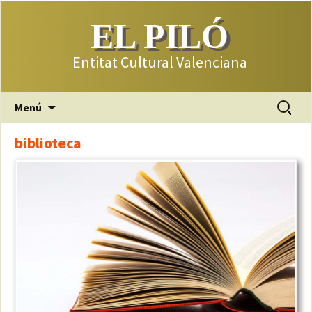
EL PILÓ
Entitat Cultural Valenciana
Saltar
Buscar:
Menú
al
contenido
biblioteca