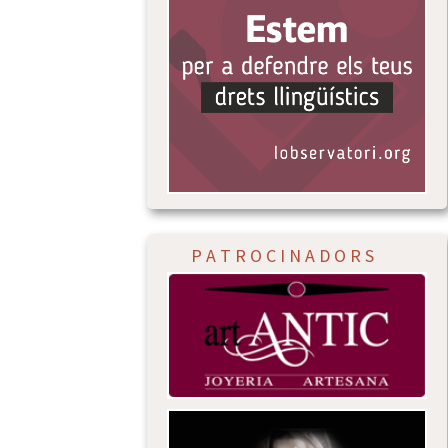
P A T R O C I N A D O R S