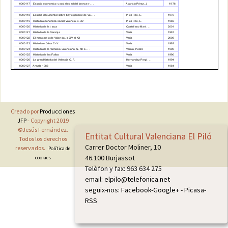
Creado por
Producciones
JFP
- Copyright 2019
©Jesús Fernández.
Entitat Cultural Valenciana El Piló
Todos los derechos
Carrer Doctor Moliner, 10
reservados.
Política de
46.100 Burjassot
cookies
Telèfon y fax: 963 634 275
email:
elpilo@telefonica.net
seguix-nos:
Facebook
-
Google+
-
Picasa
-
RSS