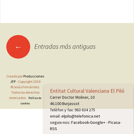
Ir
←
Entradas más antiguas
a
las
entradas
Creado por
Producciones
JFP
- Copyright 2019
©Jesús Fernández.
Entitat Cultural Valenciana El Piló
Todos los derechos
Carrer Doctor Moliner, 10
reservados.
Política de
46.100 Burjassot
cookies
Telèfon y fax: 963 634 275
email:
elpilo@telefonica.net
seguix-nos:
Facebook
-
Google+
-
Picasa
-
RSS