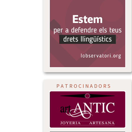
P A T R O C I N A D O R S