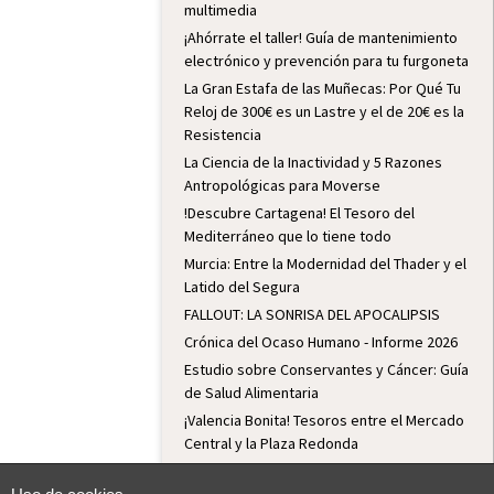
multimedia
¡Ahórrate el taller! Guía de mantenimiento
electrónico y prevención para tu furgoneta
La Gran Estafa de las Muñecas: Por Qué Tu
Reloj de 300€ es un Lastre y el de 20€ es la
Resistencia
La Ciencia de la Inactividad y 5 Razones
Antropológicas para Moverse
!Descubre Cartagena! El Tesoro del
Mediterráneo que lo tiene todo
Murcia: Entre la Modernidad del Thader y el
Latido del Segura
FALLOUT: LA SONRISA DEL APOCALIPSIS
Crónica del Ocaso Humano - Informe 2026
Estudio sobre Conservantes y Cáncer: Guía
de Salud Alimentaria
¡Valencia Bonita! Tesoros entre el Mercado
Central y la Plaza Redonda
¡Descubre el secreto mejor guardado de
Lugo! Historia, naturaleza y fiestas en