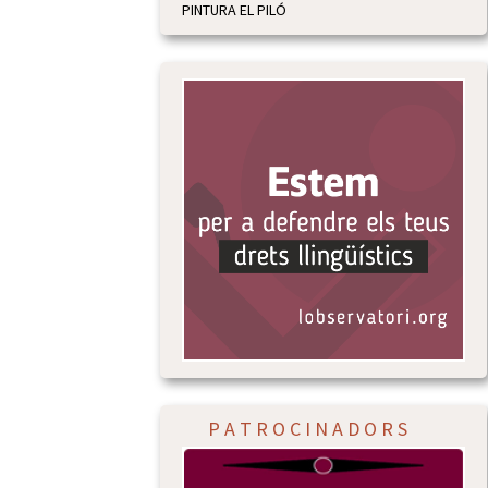
PINTURA EL PILÓ
P A T R O C I N A D O R S