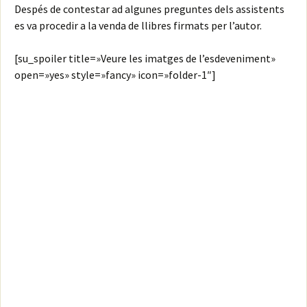
Despés de contestar ad algunes preguntes dels assistents
es va procedir a la venda de llibres firmats per l’autor.
[su_spoiler title=»Veure les imatges de l’esdeveniment»
open=»yes» style=»fancy» icon=»folder-1″]