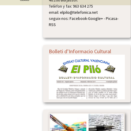
46.100 Burjassot
Telèfon y fax: 963 634 275
email:
elpilo@telefonica.net
seguix-nos:
Facebook
-
Google+
-
Picasa
-
RSS
Bolleti d’Informacio Cultural