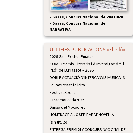
•
Bases, Concurs Nacional de PINTURA
•
Bases, Concurs Nacional de
NARRATIVA
ÚLTIMES PUBLICACIONS «El Piló»
2026-San_Pedro_Pinatar
XXXVIII Premis Lliteraris i d’Investigació “El
Piló” de Burjassot – 2026
DOBLE ACTUACIÓ D’INTERCANVIS MUSICALS
Lo Rat Penat felicita
Festival Xixona
saraomoncada2026
Dansà del Mocaoret
HOMENAGE A JOSEP BARAT NOVELLA
(sin título)
ENTREGA PREMI XLV CONCURS NACIONAL DE