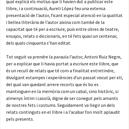
qual explicà els motius que li havien dut a publicar este
llibre, i a continuació, Aureli López feu una extensa
presentació de l’autor, ficant especial atenció en la qualitat
i bellea lliterària de l’autor aixina com també de la
capacitat que té per a escriure, puix entre obres de teatre,
ensajos, relats o diccionaris, en té fets quasi un centenar,
dels quals cinquanta s’han editat.
Tot seguit va prendre la paraula l’autor, Antoni Ruiz Negre,
per a explicar que li havia portat a escriure este llibre, que
és un recull de relats que té com a finalitat entretindre,
divulgant estampes i experiències d’un passat vixcut per ell,
del qual van quedant arrere recorts que és bo es
mantinguen en la memòria com un cabal, sino històric, si
almenys íntim i casolà, digne de ser conegut pels amants
de nostres fets i costums. Seguidament va llegir un dels
relats continguts en el llibre i a l’acabar fon molt aplaudit
pels presents.