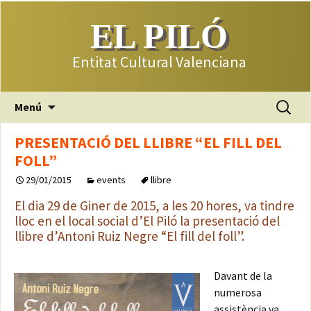
EL PILÓ
Entitat Cultural Valenciana
Saltar
Buscar:
Menú
al
contenido
PRESENTACIÓ DEL LLIBRE “EL FILL DEL
FOLL”
29/01/2015
events
llibre
El dia 29 de Giner de 2015, a les 20 hores, va tindre
lloc en el local social d’El Piló la presentació del
llibre d’Antoni Ruiz Negre “El fill del foll”.
Davant de la
numerosa
assistència va