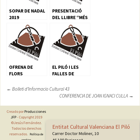
SOPAR DE NADAL
PRESENTACIÓ
2019
DEL LLIBRE “MÉS
ALLÀ DE LA
FOSCOR”
OFRENA DE
EL PILÓ I LES
FLORS
FALLES DE
BURJASSOT
Navegación
←
Bolleti d’Informacio Cultural 43
CONFERENCIA DE JOAN IGNACI CULLA
→
de
entradas
Creado por
Producciones
JFP
- Copyright 2019
©Jesús Fernández.
Entitat Cultural Valenciana El Piló
Todos los derechos
Carrer Doctor Moliner, 10
reservados.
Política de
cookies