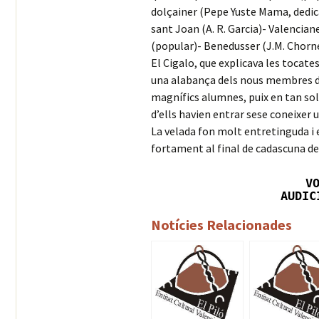
dolçainer (Pepe Yuste Mama, dedica
sant Joan (A. R. Garcia)- Valencia
(popular)- Benedusser (J.M. Chorne
El Cigalo, que explicava les tocate
una alabança dels nous membres de 
magnífics alumnes, puix en tan sol
d’ells havien entrar sese coneixer 
La velada fon molt entretinguda i 
fortament al final de cadascuna de
V
AUDIC
Notícies Relacionades