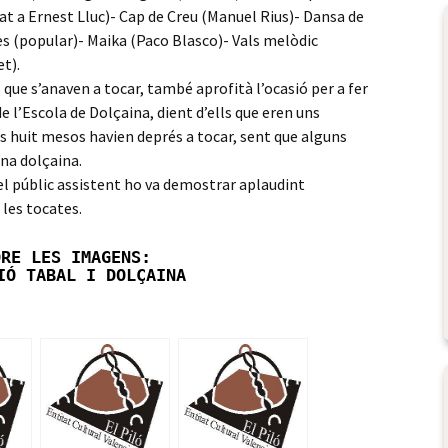
t a Ernest Lluc)- Cap de Creu (Manuel Rius)- Dansa de
nes (popular)- Maika (Paco Blasco)- Vals melòdic
t).
s que s’anaven a tocar, també aprofità l’ocasió per a fer
l’Escola de Dolçaina, dient d’ells que eren uns
s huit mesos havien deprés a tocar, sent que alguns
una dolçaina.
el públic assistent ho va demostrar aplaudint
 les tocates.
ORE LES IMAGENS:
IÓ TABAL I DOLÇAINA