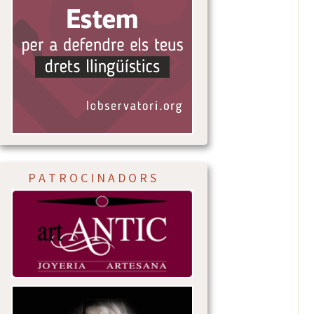
P A T R O C I N A D O R S