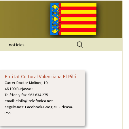
Buscar:
noticies
Entitat Cultural Valenciana El Piló
Carrer Doctor Moliner, 10
46.100 Burjassot
Telèfon y fax: 963 634 275
email:
elpilo@telefonica.net
seguix-nos:
Facebook
-
Google+
-
Picasa
-
RSS