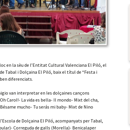
 lloc en la sèu de l’Entitat Cultural Valenciana El Piló, el
de Tabal i Dolçaina El Piló, baix el títul de “Festa i
 ben diferenciats.
migio van interpretar en les dolçaines cançons
h Carol!- La vida es bella- Il mondo- Mixt del cha,
t- Bésame mucho- Tu serás mi baby- Mixt de Nino
 l’Escola de Dolçaina El Piló, acompanyats per Tabal,
pular)- Correguda de galls (Morella)- Benicalaper