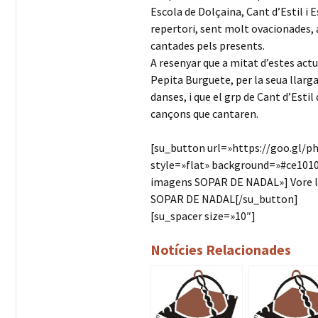
Escola de Dolçaina, Cant d’Estil i E
repertori, sent molt ovacionades, 
cantades pels presents.
A resenyar que a mitat d’estes actu
Pepita Burguete, per la seua llarga 
danses, i que el grp de Cant d’Estil 
cançons que cantaren.
[su_button url=»https://goo.gl/
style=»flat» background=»#ce1010″
imagens SOPAR DE NADAL»] Vore 
SOPAR DE NADAL[/su_button]
[su_spacer size=»10″]
Notícies Relacionades