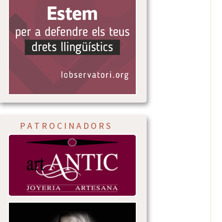
P A T R O C I N A D O R S