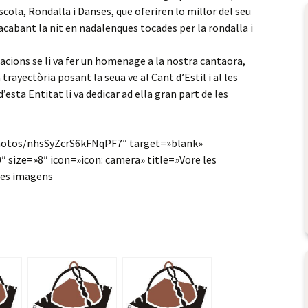
scola, Rondalla i Danses, que oferiren lo millor del seu
acabant la nit en nadalenques tocades per la rondalla i
acions se li va fer un homenage a la nostra cantaora,
trayectòria posant la seua ve al Cant d’Estil i al les
d’esta Entitat li va dedicar ad ella gran part de les
photos/nhsSyZcrS6kFNqPF7″ target=»blank»
 size=»8″ icon=»icon: camera» title=»Vore les
les imagens