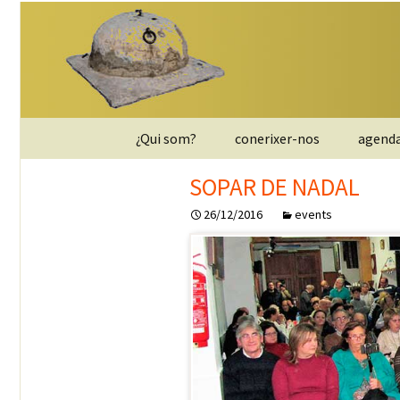
Saltar
¿Qui som?
conerixer-nos
agend
al
contenido
entitat
SOPAR DE NADAL
26/12/2016
events
JUNTA DIRECTIVA
apunta`t
contactar
Política de privacidad