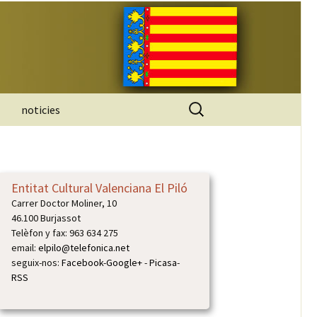
Buscar:
noticies
Entitat Cultural Valenciana El Piló
Carrer Doctor Moliner, 10
46.100 Burjassot
Telèfon y fax: 963 634 275
email:
elpilo@telefonica.net
seguix-nos:
Facebook
-
Google+
-
Picasa
-
RSS