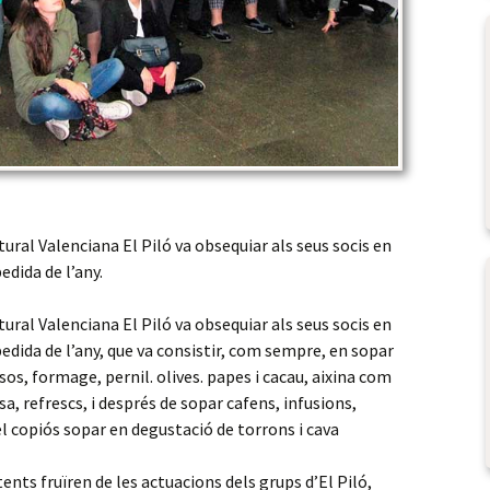
tural Valenciana El Piló va obsequiar als seus socis en
edida de l’any.
tural Valenciana El Piló va obsequiar als seus socis en
pedida de l’any, que va consistir, com sempre, en sopar
sos, formage, pernil. olives. papes i cacau, aixina com
a, refrescs, i després de sopar cafens, infusions,
 el copiós sopar en degustació de torrons i cava
ents fruïren de les actuacions dels grups d’El Piló,