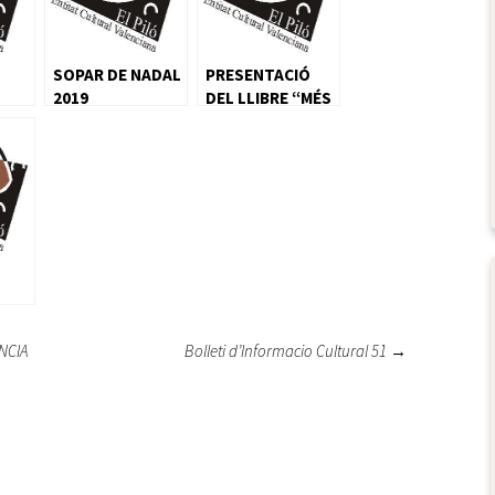
SOPAR DE NADAL
PRESENTACIÓ
2019
DEL LLIBRE “MÉS
ALLÀ DE LA
FOSCOR”
NCIA
Bolleti d’Informacio Cultural 51
→