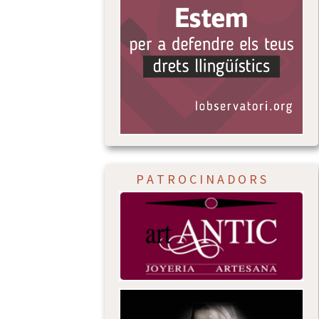
P A T R O C I N A D O R S