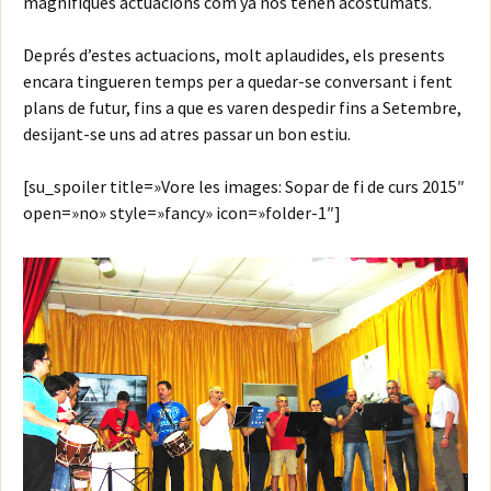
magnífiques actuacions com ya nos tenen acostumats.
Deprés d’estes actuacions, molt aplaudides, els presents
encara tingueren temps per a quedar-se conversant i fent
plans de futur, fins a que es varen despedir fins a Setembre,
desijant-se uns ad atres passar un bon estiu.
[su_spoiler title=»Vore les images: Sopar de fi de curs 2015″
open=»no» style=»fancy» icon=»folder-1″]