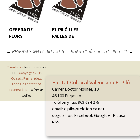
OFRENA DE
EL PILÓ I LES
FLORS
FALLES DE
BURJASSOT
Navegación
←
RESENYA SONA LA DIPU 2015
Bolleti d’Informacio Cultural 45
→
de
Creado por
Producciones
entradas
JFP
- Copyright 2019
©Jesús Fernández.
Entitat Cultural Valenciana El Piló
Todos los derechos
Carrer Doctor Moliner, 10
reservados.
Política de
46.100 Burjassot
cookies
Telèfon y fax: 963 634 275
email:
elpilo@telefonica.net
seguix-nos:
Facebook
-
Google+
-
Picasa
-
RSS