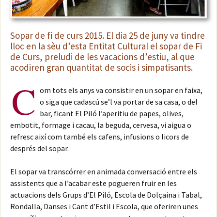
Sopar de fi de curs 2015. El dia 25 de juny va tindre
lloc en la sèu d’esta Entitat Cultural el sopar de Fi
de Curs, preludi de les vacacions d’estiu, al que
acodiren gran quantitat de socis i simpatisants.
C
om tots els anys va consistir en un sopar en faixa,
o siga que cadascú se’l va portar de sa casa, o del
bar, ficant El Piló l’aperitiu de papes, olives,
embotit, formage i cacau, la beguda, cervesa, vi aigua o
refresc així com també els cafens, infusions o licors de
després del sopar.
El sopar va transcórrer en animada conversació entre els
assistents que a l’acabar este pogueren fruir en les
actuacions dels Grups d’El Piló, Escola de Dolçaina i Tabal,
Rondalla, Danses i Cant d’Estil i Escola, que oferiren unes