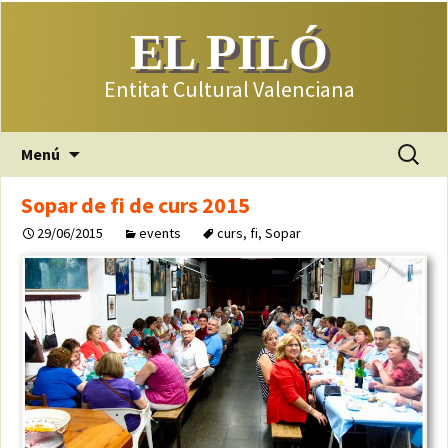
EL PILÓ
Entitat Cultural Valenciana
Saltar
Buscar:
Menú
al
contenido
Sopar de fi de curs 2015
29/06/2015
events
curs
,
fi
,
Sopar