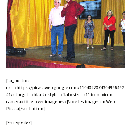
[su_button
url=»https://picasaweb.google.com/1104022074304996492
41/» target=»blank» style=»flat» size=»1″ icon=»icon:
camera» title=»ver imagenes»]Vore les images en Web
Picasa[/su_button]
[/su_spoiler]