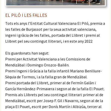
EL PILÓ I LES FALLES
Tots els anys l’Entitat Cultural Valenciana El Piló, premia a
les falles de Burjassot per la seua activitat valenciana,
ingeni i gràcia de les falles, portada del Llibret i premi al
Llibret pel seu contingut lliterari, i en este any 2022
Els guardonats han segut:
Premi per Activitat Valenciana a les Comissions de
Mendizàbal i Domingo Orozco-Bailén.
Premi Ingeni i Gràcia a la falla infantil Mariano Benlliure-
Sèquia de Tormos, i a la falla gran de Mendizàbal.
Premi portada del Llibret, primer al de Fermín Galàn i
García Hernàndez-Primavera i segon al de la falla El Pouet.
Premis als Llibrets pel seu contingut lliterari: primer al de
Mendizàbal, escrit per Josep F. Gil i Navarro, segon al de la
plaça El Pouet, escrit per Donís Martín i Albizúa, tercer al