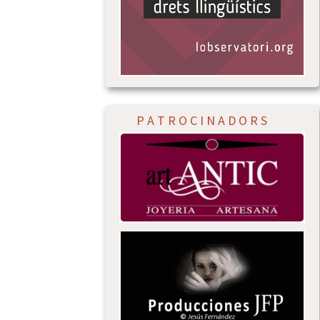
P A T R O C I N A D O R S