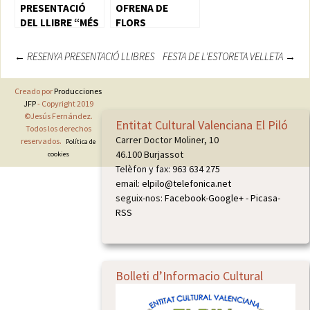
PRESENTACIÓ
OFRENA DE
DEL LLIBRE “MÉS
FLORS
ALLÀ DE LA
FOSCOR”
Navegación
←
RESENYA PRESENTACIÓ LLIBRES
FESTA DE L’ESTORETA VELLETA
→
de
Creado por
Producciones
entradas
JFP
- Copyright 2019
©Jesús Fernández.
Entitat Cultural Valenciana El Piló
Todos los derechos
Carrer Doctor Moliner, 10
reservados.
Política de
46.100 Burjassot
cookies
Telèfon y fax: 963 634 275
email:
elpilo@telefonica.net
seguix-nos:
Facebook
-
Google+
-
Picasa
-
RSS
Bolleti d’Informacio Cultural