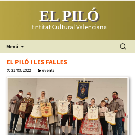
EL PILÓ
Entitat Cultural Valenciana
Saltar
Buscar:
Menú
al
contenido
EL PILÓ I LES FALLES
21/03/2022
events