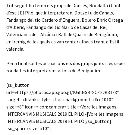
Tot seguit ho feren els grups de Danses, Rondalla i Cant
d’estil El Piló, que interpretaren, Dotze i u de Canals,
Fandango del tio Cardero d’Enguera, Bolero Enric Ortega
d’Alberic, Fandango del tio Mario de Casas del Rei,
Valencianes de L’Alcúdia i Ball de Quatre de Benigànim,
entremig de les quals es van cantar albaes i cant d’Estil
valencià.
Per a finalisar les actuacions els dos grups junts i les seues
rondalles interpretaren la Jota de Benigànim.
[su_button
url=»https://photos.app.goo.gl/KGhNSBf8CZ2vB31x8″
target=»blank» style=»flat» background=»#ce1010″
size=»8″ icon=»icon: camera» title=»Vore les imagens
INTERCANVIS MUSICALS 2019 EL PILÓ»]Vore les imagens
INTERCANVIS MUSICALS 2019 EL PILÓ[/su_button]
[su_spacer size=»10″]