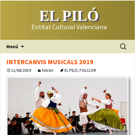
EL PILÓ
Entitat Cultural Valenciana
Saltar
Buscar:
Menú
al
contenido
INTERCANVIS MUSICALS 2019
11/06/2019
folclor
EL PILÓ
,
FOLCLOR