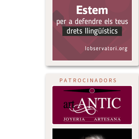
P A T R O C I N A D O R S