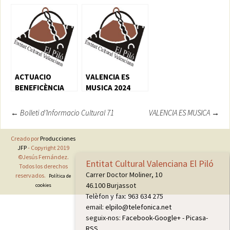
NOSTRA MÚSICA
VALENCIÀ EL PILÓ
XIII MEMORIAL
“ENRIC MARTÍ”
ACTUACIO
VALENCIA ES
BENEFICÈNCIA
MUSICA 2024
Navegación
←
Bolleti d’Informacio Cultural 71
VALENCIA ES MUSICA
→
de
Creado por
Producciones
entradas
JFP
- Copyright 2019
©Jesús Fernández.
Entitat Cultural Valenciana El Piló
Todos los derechos
Carrer Doctor Moliner, 10
reservados.
Política de
46.100 Burjassot
cookies
Telèfon y fax: 963 634 275
email:
elpilo@telefonica.net
seguix-nos:
Facebook
-
Google+
-
Picasa
-
RSS