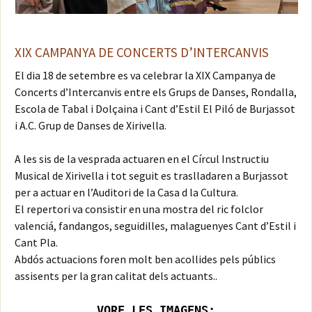
XIX CAMPANYA DE CONCERTS D’INTERCANVIS
El dia 18 de setembre es va celebrar la XIX Campanya de
Concerts d’Intercanvis entre els Grups de Danses, Rondalla,
Escola de Tabal i Dolçaina i Cant d’Estil El Piló de Burjassot
i A.C. Grup de Danses de Xirivella.
A les sis de la vesprada actuaren en el Círcul Instructiu
Musical de Xirivella i tot seguit es traslladaren a Burjassot
per a actuar en l’Auditori de la Casa d la Cultura.
El repertori va consistir en una mostra del ric folclor
valenciá, fandangos, seguidilles, malaguenyes Cant d’Estil i
Cant Pla.
Abdós actuacions foren molt ben acollides pels públics
assisents per la gran calitat dels actuants..
VORE LES IMAGENS: