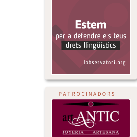
P A T R O C I N A D O R S