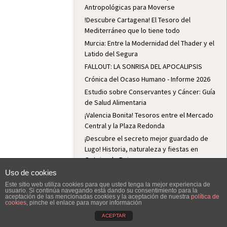
Antropológicas para Moverse
!Descubre Cartagena! El Tesoro del
Mediterráneo que lo tiene todo
Murcia: Entre la Modernidad del Thader y el
Latido del Segura
FALLOUT: LA SONRISA DEL APOCALIPSIS
Crónica del Ocaso Humano - Informe 2026
Estudio sobre Conservantes y Cáncer: Guía
de Salud Alimentaria
¡Valencia Bonita! Tesoros entre el Mercado
Central y la Plaza Redonda
¡Descubre el secreto mejor guardado de
Lugo! Historia, naturaleza y fiestas en
Outeiro de Rei
Lugo: Historia, Fiesta y Hospitalidad
Uso de cookies
Python: El Lenguaje de Programación para
Este sitio web utiliza cookies para que usted tenga la mejor experiencia de
usuario. Si continúa navegando está dando su consentimiento para la
el Futuro
aceptación de las mencionadas cookies y la aceptación de nuestra
política de
cookies
, pinche el enlace para mayor información
¡De la jarra al vaso! El filtro que cambia tu
ACEPTAR
agua (y te ahorra dinero)