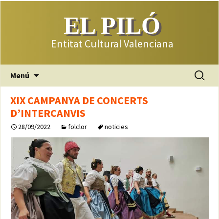
EL PILÓ
Entitat Cultural Valenciana
Saltar
Buscar:
Menú
al
contenido
XIX CAMPANYA DE CONCERTS
D’INTERCANVIS
28/09/2022
folclor
noticies