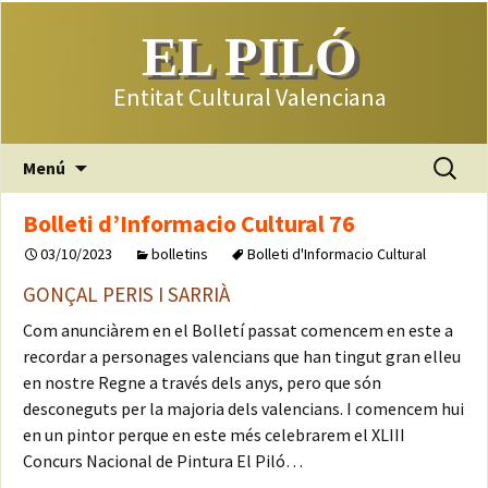
EL PILÓ
Entitat Cultural Valenciana
Saltar
Buscar:
Menú
al
contenido
Bolleti d’Informacio Cultural 76
03/10/2023
bolletins
Bolleti d'Informacio Cultural
GONÇAL PERIS I SARRIÀ
Com anunciàrem en el Bolletí passat comencem en este a
recordar a personages valencians que han tingut gran elleu
en nostre Regne a través dels anys, pero que són
desconeguts per la majoria dels valencians. I comencem hui
en un pintor perque en este més celebrarem el XLIII
Concurs Nacional de Pintura El Piló…