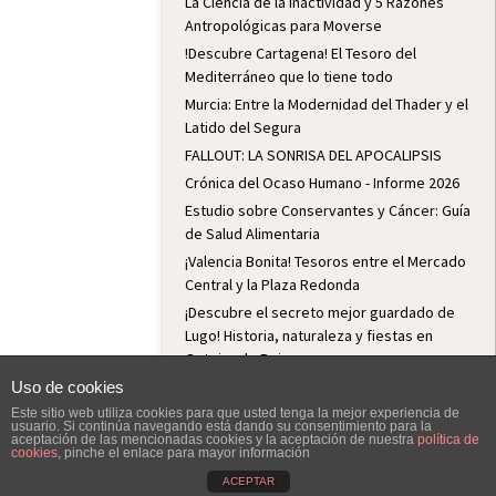
La Ciencia de la Inactividad y 5 Razones
Antropológicas para Moverse
!Descubre Cartagena! El Tesoro del
Mediterráneo que lo tiene todo
Murcia: Entre la Modernidad del Thader y el
Latido del Segura
FALLOUT: LA SONRISA DEL APOCALIPSIS
Crónica del Ocaso Humano - Informe 2026
Estudio sobre Conservantes y Cáncer: Guía
de Salud Alimentaria
¡Valencia Bonita! Tesoros entre el Mercado
Central y la Plaza Redonda
¡Descubre el secreto mejor guardado de
Lugo! Historia, naturaleza y fiestas en
Outeiro de Rei
Lugo: Historia, Fiesta y Hospitalidad
Uso de cookies
Python: El Lenguaje de Programación para
Este sitio web utiliza cookies para que usted tenga la mejor experiencia de
usuario. Si continúa navegando está dando su consentimiento para la
el Futuro
aceptación de las mencionadas cookies y la aceptación de nuestra
política de
cookies
, pinche el enlace para mayor información
¡De la jarra al vaso! El filtro que cambia tu
ACEPTAR
agua (y te ahorra dinero)