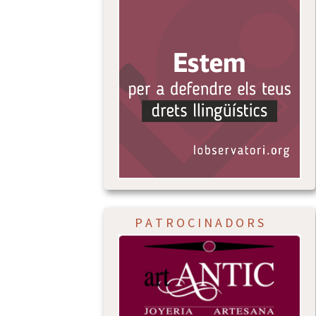
P A T R O C I N A D O R S