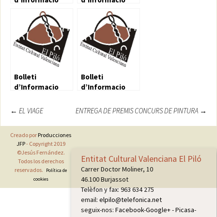
Cultural 56
Cultural 57
Bolleti
Bolleti
d’Informacio
d’Informacio
Cultural 58
Cultural 67
Navegación
←
EL VIAGE
ENTREGA DE PREMIS CONCURS DE PINTURA
→
de
Creado por
Producciones
entradas
JFP
- Copyright 2019
©Jesús Fernández.
Entitat Cultural Valenciana El Piló
Todos los derechos
Carrer Doctor Moliner, 10
reservados.
Política de
46.100 Burjassot
cookies
Telèfon y fax: 963 634 275
email:
elpilo@telefonica.net
seguix-nos:
Facebook
-
Google+
-
Picasa
-