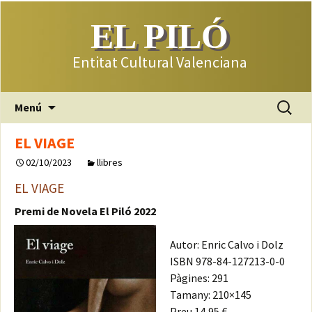
EL PILÓ
Entitat Cultural Valenciana
Saltar
Buscar:
Menú
al
contenido
EL VIAGE
02/10/2023
llibres
EL VIAGE
Premi de Novela El Piló 2022
Autor: Enric Calvo i Dolz
ISBN 978-84-127213-0-0
Pàgines: 291
Tamany: 210×145
Preu 14,95 €