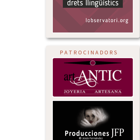
P A T R O C I N A D O R S