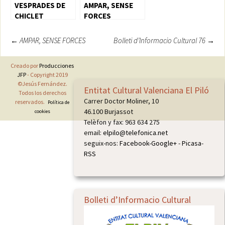
VESPRADES DE
AMPAR, SENSE
CHICLET
FORCES
Navegación
←
AMPAR, SENSE FORCES
Bolleti d’Informacio Cultural 76
→
de
Creado por
Producciones
entradas
JFP
- Copyright 2019
©Jesús Fernández.
Entitat Cultural Valenciana El Piló
Todos los derechos
Carrer Doctor Moliner, 10
reservados.
Política de
46.100 Burjassot
cookies
Telèfon y fax: 963 634 275
email:
elpilo@telefonica.net
seguix-nos:
Facebook
-
Google+
-
Picasa
-
RSS
Bolleti d’Informacio Cultural