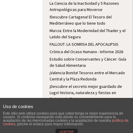
La Ciencia de la Inactividad y 5 Razones
Antropológicas para Moverse
!Descubre Cartagena! El Tesoro del
Mediterráneo que lo tiene todo
Murcia: Entre la Modernidad del Thader y el
Latido del Segura
FALLOUT: LA SONRISA DEL APOCALIPSIS
Crónica del Ocaso Humano - Informe 2026
Estudio sobre Conservantes y Cáncer: Guía
de Salud Alimentaria
¡Valencia Bonita! Tesoros entre el Mercado
Central y la Plaza Redonda
¡Descubre el secreto mejor guardado de
Lugo! Historia, naturaleza y fiestas en
Outeiro de Rei
Lugo: Historia, Fiesta y Hospitalidad
Uso de cookies
Python: El Lenguaje de Programación para
Este sitio web utiliza cookies para que usted tenga la mejor experiencia de
usuario. Si continúa navegando está dando su consentimiento para la
el Futuro
aceptación de las mencionadas cookies y la aceptación de nuestra
política de
cookies
, pinche el enlace para mayor información
¡De la jarra al vaso! El filtro que cambia tu
ACEPTAR