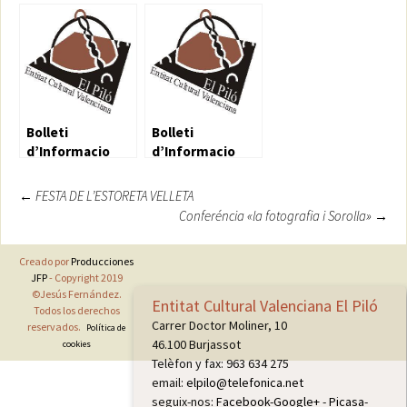
Cultural 56
Cultural 57
Bolleti
Bolleti
d’Informacio
d’Informacio
Cultural 58
Cultural 67
Navegación
←
FESTA DE L’ESTORETA VELLETA
Conferéncia «la fotografia i Sorolla»
→
de
entradas
Creado por
Producciones
JFP
- Copyright 2019
©Jesús Fernández.
Entitat Cultural Valenciana El Piló
Todos los derechos
Carrer Doctor Moliner, 10
reservados.
Política de
46.100 Burjassot
cookies
Telèfon y fax: 963 634 275
email:
elpilo@telefonica.net
seguix-nos:
Facebook
-
Google+
-
Picasa
-