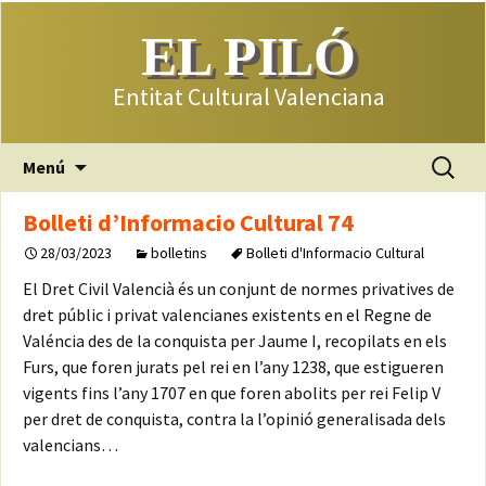
EL PILÓ
Entitat Cultural Valenciana
Saltar
Buscar:
Menú
al
contenido
Bolleti d’Informacio Cultural 74
28/03/2023
bolletins
Bolleti d'Informacio Cultural
El Dret Civil Valencià és un conjunt de normes privatives de
dret públic i privat valencianes existents en el Regne de
Valéncia des de la conquista per Jaume I, recopilats en els
Furs, que foren jurats pel rei en l’any 1238, que estigueren
vigents fins l’any 1707 en que foren abolits per rei Felip V
per dret de conquista, contra la l’opinió generalisada dels
valencians…