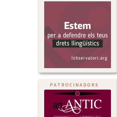
P A T R O C I N A D O R S