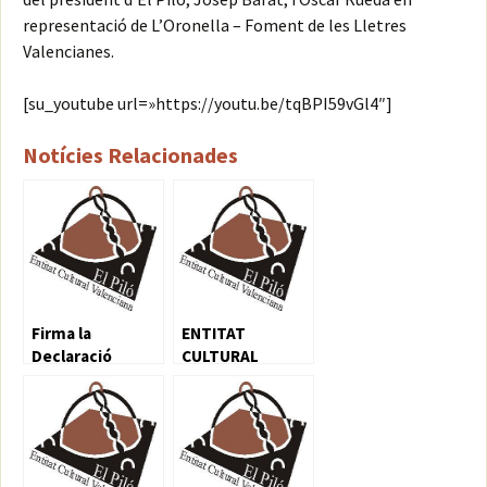
representació de L’Oronella – Foment de les Lletres
Valencianes.
[su_youtube url=»https://youtu.be/tqBPI59vGl4″]
Notícies Relacionades
Firma la
ENTITAT
Declaració
CULTURAL
Valencianista
VALENCIANA EL
2018
PILO