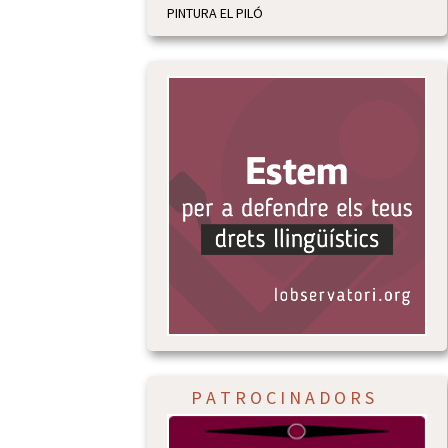
PINTURA EL PILÓ
P A T R O C I N A D O R S