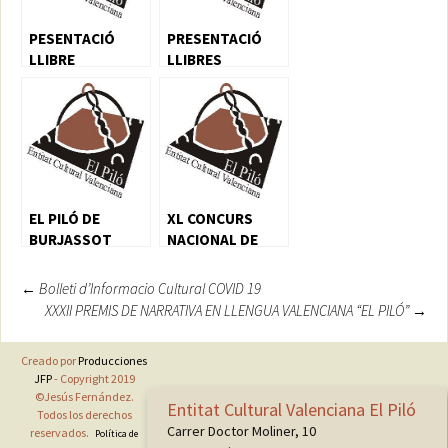
PESENTACIÓ
PRESENTACIÓ
LLIBRE
LLIBRES
EL PILÓ DE
XL CONCURS
BURJASSOT
NACIONAL DE
IMPARTIX
PINTURA EL PILO
CLASSES ON LINE
Navegación
←
Bolleti d’Informacio Cultural COVID 19
XXXII PREMIS DE NARRATIVA EN LLENGUA VALENCIANA “EL PILÓ”
→
de
entradas
Creado por
Producciones
JFP
- Copyright 2019
©Jesús Fernández.
Entitat Cultural Valenciana El Piló
Todos los derechos
Carrer Doctor Moliner, 10
reservados.
Política de