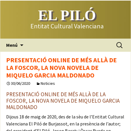
EL PILÓ
Entitat Cultural Valenciana
Saltar
Buscar:
Menú
al
contenido
PRESENTACIÓ ONLINE DE MÉS ALLÀ DE
LA FOSCOR, LA NOVA NOVELA DE
MIQUELO GARCIA MALDONADO
30/06/2020
Noticies
PRESENTACIÓ ONLINE DE MÉS ALLÀ DE LA
FOSCOR, LA NOVA NOVELA DE MIQUELO GARCIA
MALDONADO
Dijous 18 de maig de 2020, des de la sèu de l’Entitat Cultural
Valenciana El Piló de Burjassot, en la presència de l’autor;
del president d’El Piló, Josep Barat; i Òscar Rueda en