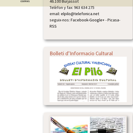
46.100 Burjassot
cookies
Telèfon y fax: 963 634 275
email:
elpilo@telefonica.net
seguix-nos:
Facebook
-
Google+
-
Picasa
-
RSS
Bolleti d’Informacio Cultural