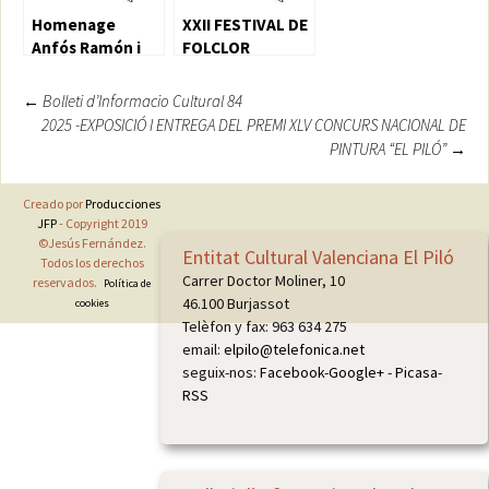
Homenage
XXII FESTIVAL DE
Anfós Ramón i
FOLCLOR
Garcia
VALENCIÀ EL PILÓ
XVI MEMORIAL
Navegación
←
Bolleti d’Informacio Cultural 84
ENRIC MARTI
2025 -EXPOSICIÓ I ENTREGA DEL PREMI XLV CONCURS NACIONAL DE
de
PINTURA “EL PILÓ”
→
entradas
Creado por
Producciones
JFP
- Copyright 2019
©Jesús Fernández.
Entitat Cultural Valenciana El Piló
Todos los derechos
Carrer Doctor Moliner, 10
reservados.
Política de
46.100 Burjassot
cookies
Telèfon y fax: 963 634 275
email:
elpilo@telefonica.net
seguix-nos:
Facebook
-
Google+
-
Picasa
-
RSS