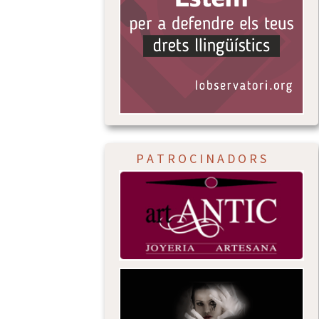
P A T R O C I N A D O R S