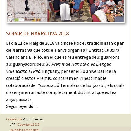
SOPAR DE NARRATIVA 2018
El dia 11 de Maig de 2018 va tindre lloc el
tradicional Sopar
de Narrativa
que tots els anys organisa l’Entitat Cultural
Valenciana El Piló, en el que es feu entrega dels guardons
als guanyadors dels 30
Premis de Narrativa en Llengua
Valenciana El Piló
. Enguany, per ser el 30 aniversari de la
creació d’estos Premis, contarem en l’inestimable
colaboració de l’Associació Templers de Burjassot, els quals
dissenyaren un acte completament distint al que es fea
anys passats.
SOPAR DE NARRATIVA 2018
Seguir leyendo
→
Creado por
Producciones
JFP
- Copyright 2019
©Jesús Fernández.