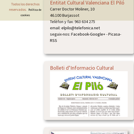
Entitat Cultural Valenciana El Piló
Todos los derechos
Carrer Doctor Moliner, 10
reservados.
Política de
46.100 Burjassot
cookies
Telèfon y fax: 963 634 275
email:
elpilo@telefonica.net
seguix-nos:
Facebook
-
Google+
-
Picasa
-
RSS
Bolleti d’Informacio Cultural