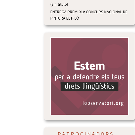
(sin título)
ENTREGA PREMI XLV CONCURS NACIONAL DE
PINTURA EL PILÓ
P A T R O C I N A D O R S