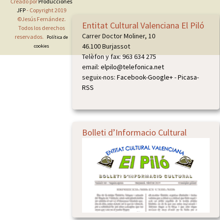
Creado por
Producciones
JFP
- Copyright 2019
©Jesús Fernández.
Entitat Cultural Valenciana El Piló
Todos los derechos
Carrer Doctor Moliner, 10
reservados.
Política de
46.100 Burjassot
cookies
Telèfon y fax: 963 634 275
email:
elpilo@telefonica.net
seguix-nos:
Facebook
-
Google+
-
Picasa
-
RSS
Bolleti d’Informacio Cultural