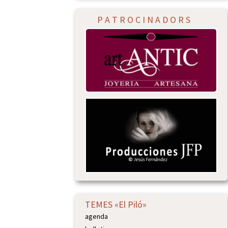
P A T R O C I N A D O R S
TEMES «El Piló»
agenda