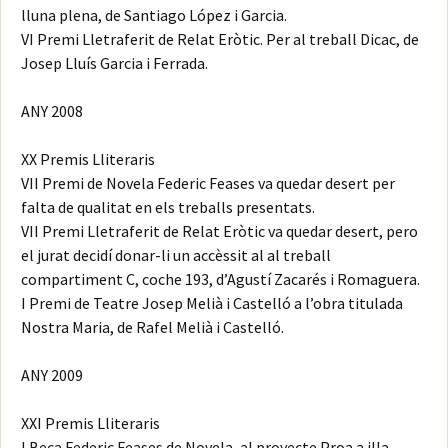
lluna plena, de Santiago López i Garcia.
VI Premi Lletraferit de Relat Eròtic. Per al treball Dicac, de
Josep Lluís Garcia i Ferrada.
ANY 2008
XX Premis Lliteraris
VII Premi de Novela Federic Feases va quedar desert per
falta de qualitat en els treballs presentats.
VII Premi Lletraferit de Relat Eròtic va quedar desert, pero
el jurat decidí donar-li un accèssit al al treball
compartiment C, coche 193, d’Agustí Zacarés i Romaguera.
I Premi de Teatre Josep Melià i Castelló a l’obra titulada
Nostra Maria, de Rafel Melià i Castelló.
ANY 2009
XXI Premis Lliteraris
I Beca Federic Feases de Novela, al proyecte Proa a illa