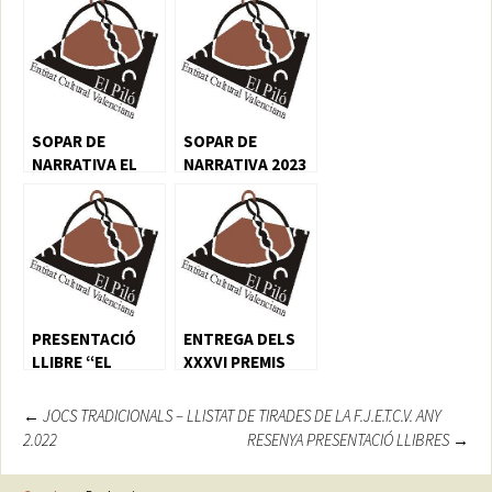
VALENCIANA “EL
PILÓ”
SOPAR DE
SOPAR DE
NARRATIVA EL
NARRATIVA 2023
PILO 2022
PRESENTACIÓ
ENTREGA DELS
LLIBRE “EL
XXXVI PREMIS
VIAGE”
LLITERARIS I
D’INVESTIGACIÓ
Navegación
←
JOCS TRADICIONALS – LLISTAT DE TIRADES DE LA F.J.E.T.C.V. ANY
EL PILÓ 2024
2.022
RESENYA PRESENTACIÓ LLIBRES
→
de
entradas