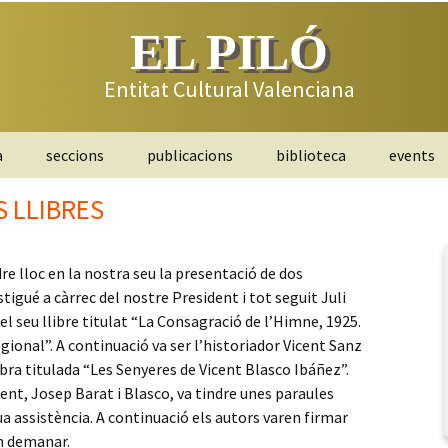
EL PILÓ
Entitat Cultural Valenciana
a
seccions
publicacions
biblioteca
events
narrativa
bolletins
bases
 LLIBRES
folclor
llibres
activitats
re lloc en la nostra seu la presentació de dos
pintura
bases
stigué a càrrec del nostre President i tot seguit Juli
l seu llibre titulat “La Consagració de l’Himne, 1925.
Jocs tradicionals
activitats
calendari
ional”. A continuació va ser l’historiador Vicent Sanz
bra titulada “Les Senyeres de Vicent Blasco Ibáñez”.
europeade
Registre concurs de
activitats
dent, Josep Barat i Blasco, va tindre unes paraules
pintura El Pió
a assistència. A continuació els autors varen firmar
en demanar.