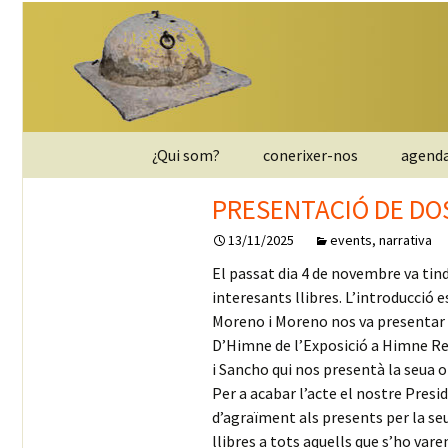
Saltar
¿Qui som?
conerixer-nos
agend
al
contenido
entitat
PRESENTACIÓ DE DOS
13/11/2025
events
,
narrativa
JUNTA DIRECTIVA
El passat dia 4 de novembre va tind
apunta`t
interesants llibres. L’introducció e
Moreno i Moreno nos va presentar e
contactar
D’Himne de l’Exposició a Himne Reg
i Sancho qui nos presentà la seua o
Política de privacidad
Per a acabar l’acte el nostre Presi
d’agraïment als presents per la seu
llibres a tots aquells que s’ho var