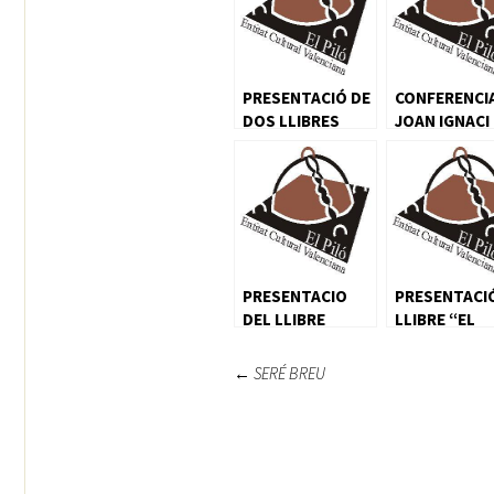
PRESENTACIÓ DE
CONFERENCI
DOS LLIBRES
JOAN IGNACI
CULLA
PRESENTACIO
PRESENTACI
DEL LLIBRE
LLIBRE “EL
D’OSCAR RUEDA
VIAGE”
Navegación
←
SERÉ BREU
de
entradas