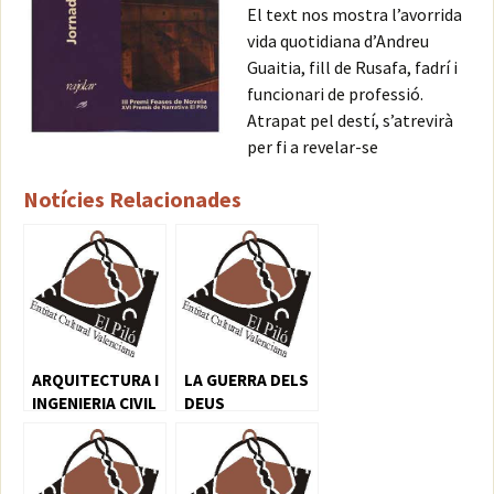
El text nos mostra l’avorrida
vida quotidiana d’Andreu
Guaitia, fill de Rusafa, fadrí i
funcionari de professió.
Atrapat pel destí, s’atrevirà
per fi a revelar-se
Notícies Relacionades
ARQUITECTURA I
LA GUERRA DELS
INGENIERIA CIVIL
DEUS
DE CARÀCTER
RURAL I AGRARI
EN EL TERRITORI