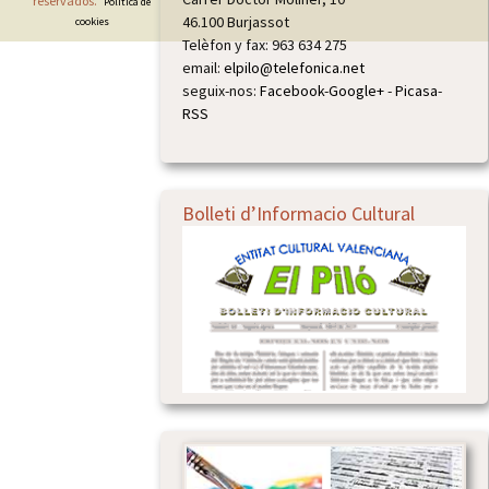
reservados.
Política de
46.100 Burjassot
cookies
Telèfon y fax: 963 634 275
email:
elpilo@telefonica.net
seguix-nos:
Facebook
-
Google+
-
Picasa
-
RSS
Bolleti d’Informacio Cultural