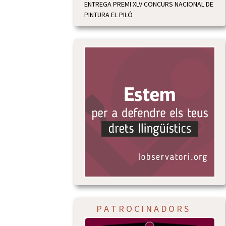
ENTREGA PREMI XLV CONCURS NACIONAL DE
PINTURA EL PILÓ
P A T R O C I N A D O R S