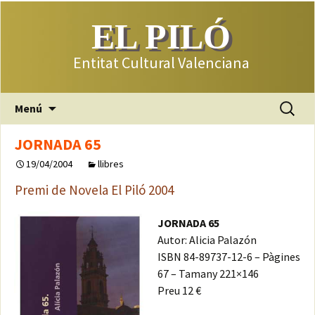
EL PILÓ
Entitat Cultural Valenciana
Saltar
Buscar:
Menú
al
contenido
JORNADA 65
19/04/2004
llibres
Premi de Novela El Piló 2004
JORNADA 65
Autor: Alicia Palazón
ISBN 84-89737-12-6 – Pàgines
67 – Tamany 221×146
Preu 12 €