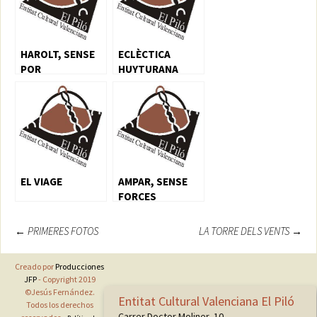
DE BURJASSOT I
LA SEUA AREA
INMEDIATA.
HAROLT, SENSE
ECLÈCTICA
POR
HUYTURANA
EL VIAGE
AMPAR, SENSE
FORCES
Navegación
←
PRIMERES FOTOS
LA TORRE DELS VENTS
→
de
Creado por
Producciones
entradas
JFP
- Copyright 2019
©Jesús Fernández.
Entitat Cultural Valenciana El Piló
Todos los derechos
Carrer Doctor Moliner, 10