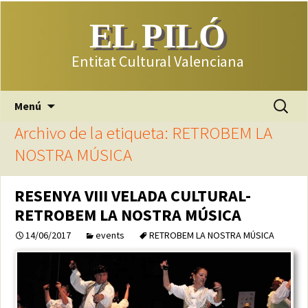
EL PILÓ
Entitat Cultural Valenciana
Saltar
Buscar:
Menú
al
Archivo de la etiqueta: RETROBEM LA
contenido
NOSTRA MÚSICA
RESENYA VIII VELADA CULTURAL-
RETROBEM LA NOSTRA MÚSICA
14/06/2017
events
RETROBEM LA NOSTRA MÚSICA