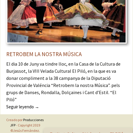
RETROBEM LA NOSTRA MÚSICA
El dia 10 de Juny va tindre lloc, en la Casa de la Cultura de
Burjassot, la VIII Velada Cultural El Piló, en la que es va
donar compliment a la 38 campanya de la Diputació
Provincial de Valéncia “Retrobem la nostra Música”. pels
grups de Danses, Rondalla, Dolçaines i Cant d’Estil. “El
Piló”
RESENYA VIII VELADA CULTURAL- RETROBEM LA N
Seguir leyendo
→
Creado por
Producciones
JFP
- Copyright 2019
©Jesús Fernández.