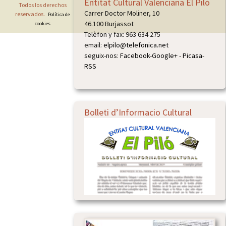
Entitat Cultural Valenciana El Piló
Todos los derechos
Carrer Doctor Moliner, 10
reservados.
Política de
46.100 Burjassot
cookies
Telèfon y fax: 963 634 275
email:
elpilo@telefonica.net
seguix-nos:
Facebook
-
Google+
-
Picasa
-
RSS
Bolleti d’Informacio Cultural