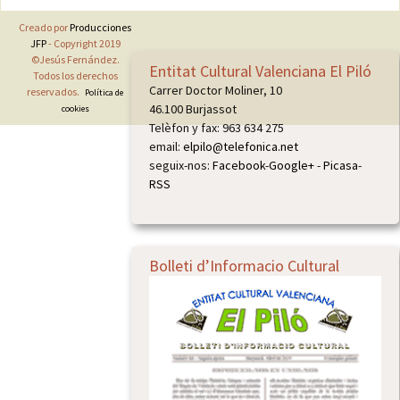
de
Creado por
Producciones
entradas
JFP
- Copyright 2019
©Jesús Fernández.
Entitat Cultural Valenciana El Piló
Todos los derechos
Carrer Doctor Moliner, 10
reservados.
Política de
46.100 Burjassot
cookies
Telèfon y fax: 963 634 275
email:
elpilo@telefonica.net
seguix-nos:
Facebook
-
Google+
-
Picasa
-
RSS
Bolleti d’Informacio Cultural