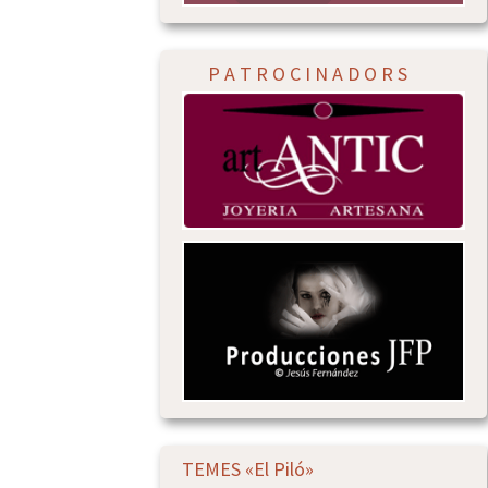
P A T R O C I N A D O R S
TEMES «El Piló»