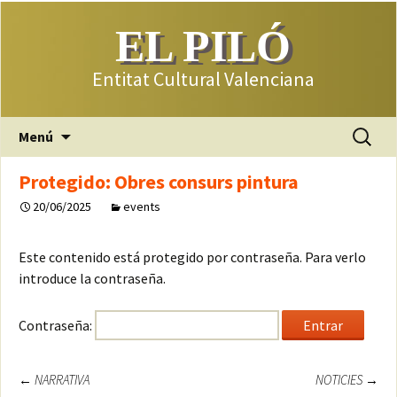
EL PILÓ
Entitat Cultural Valenciana
Saltar
Buscar:
Menú
al
contenido
Protegido: Obres consurs pintura
20/06/2025
events
Este contenido está protegido por contraseña. Para verlo
introduce la contraseña.
Contraseña:
Navegación
←
NARRATIVA
NOTICIES
→