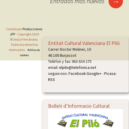
→
Entradas más nuevas
Creado por
Producciones
JFP
- Copyright 2019
©Jesús Fernández.
Entitat Cultural Valenciana El Piló
Todos los derechos
Carrer Doctor Moliner, 10
reservados.
Política de
46.100 Burjassot
cookies
Telèfon y fax: 963 634 275
email:
elpilo@telefonica.net
seguix-nos:
Facebook
-
Google+
-
Picasa
-
RSS
Bolleti d’Informacio Cultural