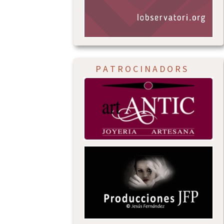
P A T R O C I N A D O R S