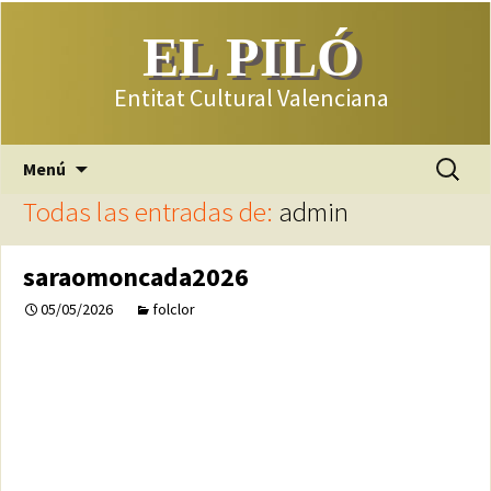
EL PILÓ
Entitat Cultural Valenciana
Saltar
Buscar:
Menú
al
Todas las entradas de:
admin
contenido
saraomoncada2026
05/05/2026
folclor