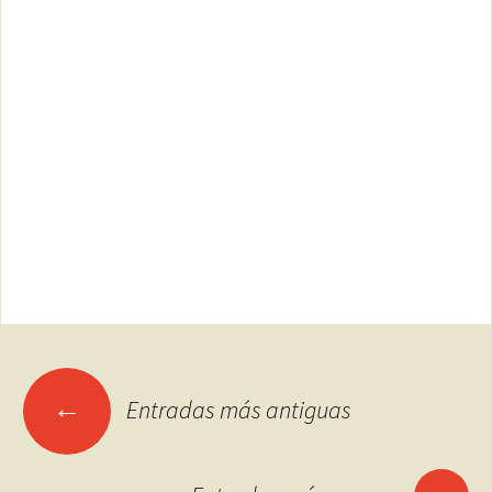
Ir
←
Entradas más antiguas
a
las
entradas