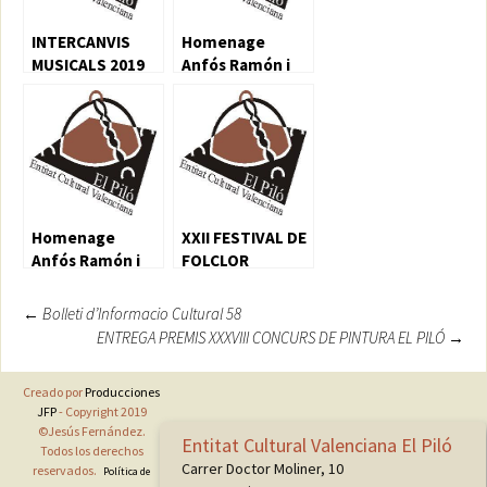
INTERCANVIS
Homenage
MUSICALS 2019
Anfós Ramón i
Garcia
Homenage
XXII FESTIVAL DE
Anfós Ramón i
FOLCLOR
Garcia
VALENCIÀ EL PILÓ
XVI MEMORIAL
Navegación
←
Bolleti d’Informacio Cultural 58
ENRIC MARTI
ENTREGA PREMIS XXXVIII CONCURS DE PINTURA EL PILÓ
→
de
entradas
Creado por
Producciones
JFP
- Copyright 2019
©Jesús Fernández.
Entitat Cultural Valenciana El Piló
Todos los derechos
Carrer Doctor Moliner, 10
reservados.
Política de