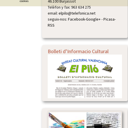
46.100 Burjassot
cookies
Telèfon y fax: 963 634 275
email:
elpilo@telefonica.net
seguix-nos:
Facebook
-
Google+
-
Picasa
-
RSS
Bolleti d’Informacio Cultural