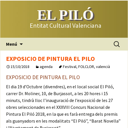
EL PILÓ
Entitat Cultural Valenciana
Saltar
Buscar:
Menú
al
contenido
EXPOSICIO DE PINTURA EL PILO
15/10/2018
agenda
Festival
,
FOLCLOR
,
valencià
EXPOSICIO DE PINTURA EL PILO
El dia 19 d’Octubre (divendres), en el local social El Piló,
carrer Dr. Moliner, 10, de Burjassot, a les 20 hores i 15
minuts, tindrà lloc l’inauguració de l’exposició de les 27
obres seleccionades en el XXXVIII Concurs Nacional de
Pintura El Piló 2018, en la que es farà entrega dels premis
als guanyadors en les modalitats “El Piló”, “Barat Novella”
i “Ajuntament de Burjassot”.