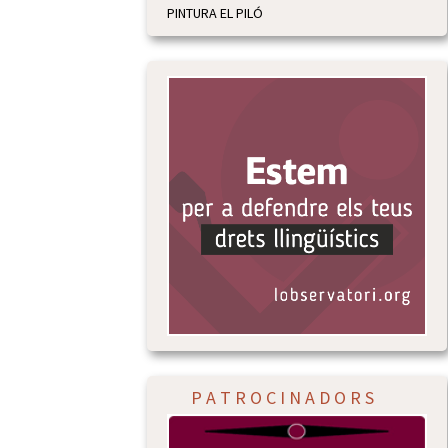
PINTURA EL PILÓ
P A T R O C I N A D O R S