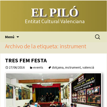
EL PILÓ
Entitat Cultural Valenciana
Saltar
Buscar:
Menú
al
Archivo de la etiqueta: instrument
contenido
TRES FEM FESTA
27/06/2016
events
dolçaina
,
instrument
,
valencià