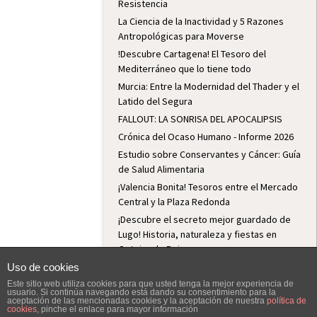
Resistencia
La Ciencia de la Inactividad y 5 Razones
Antropológicas para Moverse
!Descubre Cartagena! El Tesoro del
Mediterráneo que lo tiene todo
Murcia: Entre la Modernidad del Thader y el
Latido del Segura
FALLOUT: LA SONRISA DEL APOCALIPSIS
Crónica del Ocaso Humano - Informe 2026
Estudio sobre Conservantes y Cáncer: Guía
de Salud Alimentaria
¡Valencia Bonita! Tesoros entre el Mercado
Central y la Plaza Redonda
¡Descubre el secreto mejor guardado de
Lugo! Historia, naturaleza y fiestas en
Outeiro de Rei
Lugo: Historia, Fiesta y Hospitalidad
Uso de cookies
Python: El Lenguaje de Programación para
Este sitio web utiliza cookies para que usted tenga la mejor experiencia de
usuario. Si continúa navegando está dando su consentimiento para la
el Futuro
aceptación de las mencionadas cookies y la aceptación de nuestra
política de
cookies
, pinche el enlace para mayor información