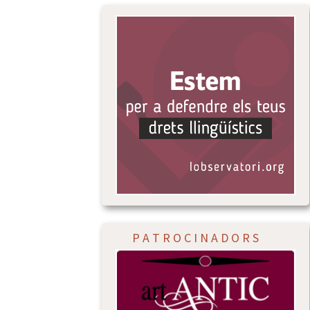
P A T R O C I N A D O R S