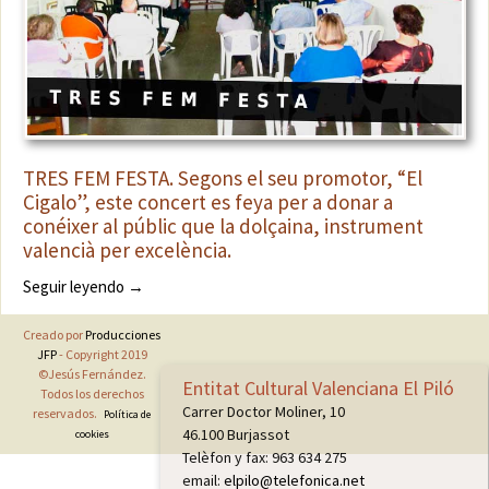
TRES FEM FESTA. Segons el seu promotor, “El
Cigalo”, este concert es feya per a donar a
conéixer al públic que la dolçaina, instrument
valencià per excelència.
TRES FEM FESTA
Seguir leyendo
→
Creado por
Producciones
JFP
- Copyright 2019
©Jesús Fernández.
Entitat Cultural Valenciana El Piló
Todos los derechos
Carrer Doctor Moliner, 10
reservados.
Política de
46.100 Burjassot
cookies
Telèfon y fax: 963 634 275
email:
elpilo@telefonica.net