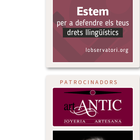
P A T R O C I N A D O R S