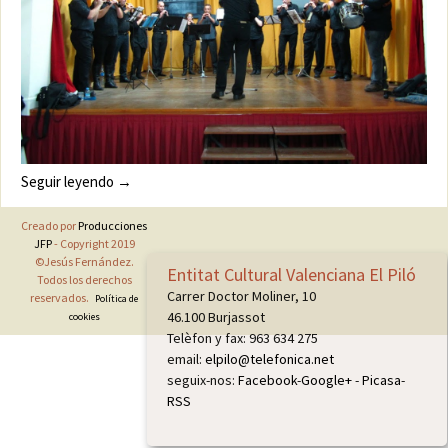
CONCERT DE NADAL DE DOLÇAINA
Seguir leyendo
→
Creado por
Producciones
JFP
- Copyright 2019
©Jesús Fernández.
Entitat Cultural Valenciana El Piló
Todos los derechos
Carrer Doctor Moliner, 10
reservados.
Política de
46.100 Burjassot
cookies
Telèfon y fax: 963 634 275
email:
elpilo@telefonica.net
seguix-nos:
Facebook
-
Google+
-
Picasa
-
RSS