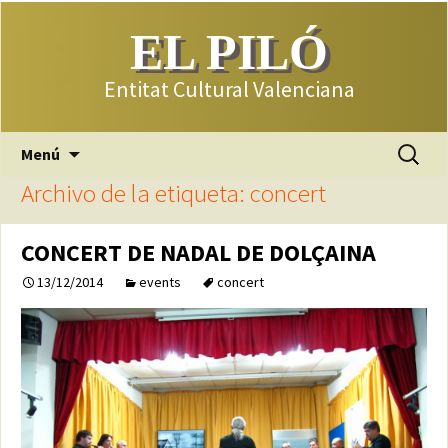
EL PILÓ
Entitat Cultural Valenciana
Saltar
Buscar:
Menú
al
Archivo de la etiqueta: concert
contenido
CONCERT DE NADAL DE DOLÇAINA
13/12/2014
events
concert