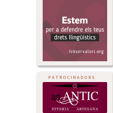
P A T R O C I N A D O R S