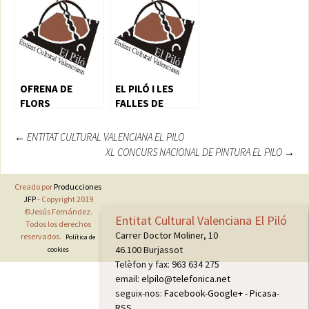
OFRENA DE
EL PILÓ I LES
FLORS
FALLES DE
BURJASSOT
Navegación
←
ENTITAT CULTURAL VALENCIANA EL PILO
XL CONCURS NACIONAL DE PINTURA EL PILO
→
de
entradas
Creado por
Producciones
JFP
- Copyright 2019
©Jesús Fernández.
Entitat Cultural Valenciana El Piló
Todos los derechos
Carrer Doctor Moliner, 10
reservados.
Política de
46.100 Burjassot
cookies
Telèfon y fax: 963 634 275
email:
elpilo@telefonica.net
seguix-nos:
Facebook
-
Google+
-
Picasa
-
RSS