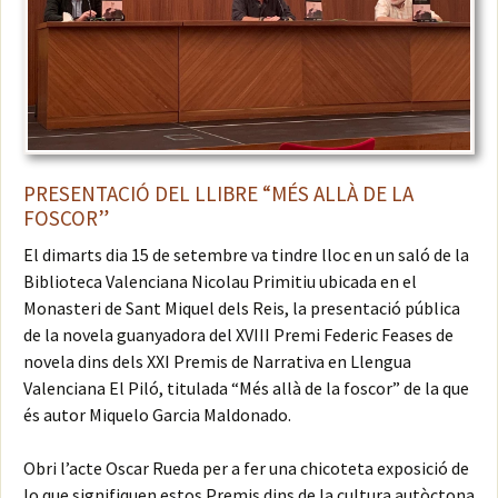
PRESENTACIÓ DEL LLIBRE “MÉS ALLÀ DE LA
FOSCOR”
El dimarts dia 15 de setembre va tindre lloc en un saló de la
Biblioteca Valenciana Nicolau Primitiu ubicada en el
Monasteri de Sant Miquel dels Reis, la presentació pública
de la novela guanyadora del XVIII Premi Federic Feases de
novela dins dels XXI Premis de Narrativa en Llengua
Valenciana El Piló, titulada “Més allà de la foscor” de la que
és autor Miquelo Garcia Maldonado.
Obri l’acte Oscar Rueda per a fer una chicoteta exposició de
lo que signifiquen estos Premis dins de la cultura autòctona