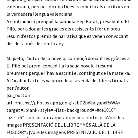
valenciana, perque són una finestra oberta als escritors en
la verdadera llengua valenciana.
A continuació prengué la paraula Pep Barat, president d’El
Piló, per a donar les gràcies als assistents i fer un breu
resum d’estos premis de narrativa que es venen convocant
des de fa més de trenta anys.
Miquelo, l’autor de la novela, començà donant les gràcies a
El Piló pel premi concedit a la seua novela i resumí
breument perque l’havia escrit i el contingut de la mateixa.
A l’acabar l’acte es va procedir a la venda de llibres firmats
per l’autor.
[su_button
url=»https://photos.app.goo.gl/sED2bd8ajyapxRxWA»
target=»blank» style=»flat» background=»#ce1010″
size=»5″ icon=»icon: camera» onclick=» » title=»Vore les
images PRESENTACIÓ DEL LLIBRE “MÉS ALLÀ DE LA
FOSCOR”»]Vore les imagens PRESENTACIÓ DEL LLIBRE