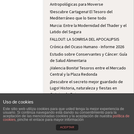
Antropológicas para Moverse
!Descubre Cartagena! El Tesoro del
Mediterráneo que lo tiene todo
Murcia: Entre la Modernidad del Thader y el
Latido del Segura
FALLOUT: LA SONRISA DEL APOCALIPSIS
Crónica del Ocaso Humano - Informe 2026
Estudio sobre Conservantes y Cáncer: Guía
de Salud Alimentaria
¡Valencia Bonita! Tesoros entre el Mercado
Central y la Plaza Redonda
¡Descubre el secreto mejor guardado de
Lugo! Historia, naturaleza y fiestas en
Outeiro de Rei
Lugo: Historia, Fiesta y Hospitalidad
Uso de cookies
Python: El Lenguaje de Programación para
Este sitio web utiliza cookies para que usted tenga la mejor experiencia de
usuario. Si continúa navegando está dando su consentimiento para la
el Futuro
aceptación de las mencionadas cookies y la aceptación de nuestra
política de
cookies
, pinche el enlace para mayor información
¡De la jarra al vaso! El filtro que cambia tu
ACEPTAR
agua (y te ahorra dinero)