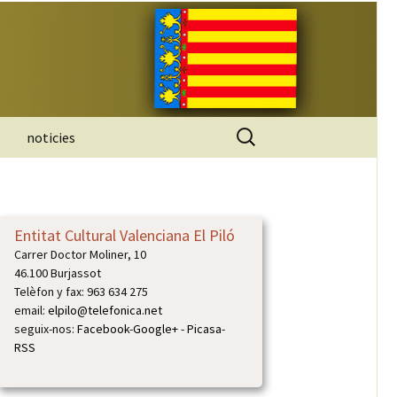
Buscar:
noticies
Entitat Cultural Valenciana El Piló
Carrer Doctor Moliner, 10
46.100 Burjassot
Telèfon y fax: 963 634 275
email:
elpilo@telefonica.net
seguix-nos:
Facebook
-
Google+
-
Picasa
-
RSS