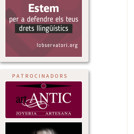
P A T R O C I N A D O R S